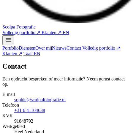
Scolpa Fotografie
Volledig portfolio ↗
Klanten ↗
EN
Portfolio
Diensten
Over mij
Nieuws
Contact
Volledig portfolio ↗
Klanten ↗
Taal: EN
Contact
Een opdracht bespreken of meer informatie? Neem gerust contact
op.
E-mail
sophie@scolpafotografie.nl
Telefoon
+31 6 41104638
KVK
91848792
Werkgebied
Heel Nederland