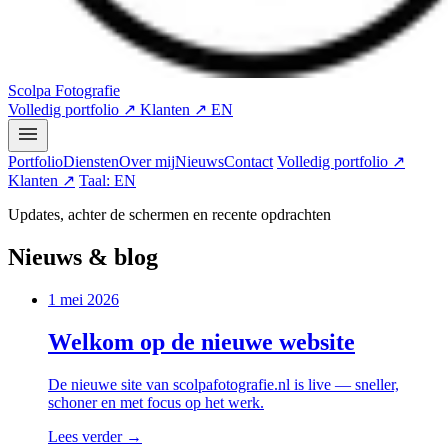
Scolpa Fotografie
Volledig portfolio ↗
Klanten ↗
EN
Portfolio
Diensten
Over mij
Nieuws
Contact
Volledig portfolio ↗
Klanten ↗
Taal: EN
Updates, achter de schermen en recente opdrachten
Nieuws & blog
1 mei 2026
Welkom op de nieuwe website
De nieuwe site van scolpafotografie.nl is live — sneller,
schoner en met focus op het werk.
Lees verder →