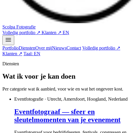
Scolpa Fotografie
Volledig portfolio ↗
Klanten ↗
EN
Portfolio
Diensten
Over mij
Nieuws
Contact
Volledig portfolio ↗
Klanten ↗
Taal: EN
Diensten
Wat ik voor je kan doen
Per categorie wat ik aanbied, voor wie en wat het ongeveer kost.
Eventfotografie · Utrecht, Amersfoort, Hoogland, Nederland
Eventfotograaf — sfeer en
sleutelmomenten van je evenement
Eventfotograaf voor bedrijfsfeesten, festivals, congressen en