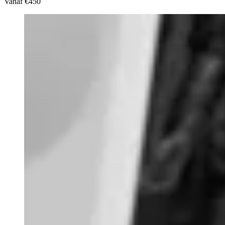
Vanaf
€450