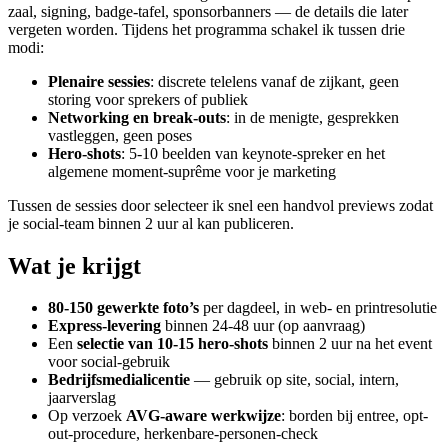
zaal, signing, badge-tafel, sponsorbanners — de details die later
vergeten worden. Tijdens het programma schakel ik tussen drie
modi:
Plenaire sessies
: discrete telelens vanaf de zijkant, geen
storing voor sprekers of publiek
Networking en break-outs
: in de menigte, gesprekken
vastleggen, geen poses
Hero-shots
: 5-10 beelden van keynote-spreker en het
algemene moment-suprême voor je marketing
Tussen de sessies door selecteer ik snel een handvol previews zodat
je social-team binnen 2 uur al kan publiceren.
Wat je krijgt
80-150 gewerkte foto’s
per dagdeel, in web- en printresolutie
Express-levering
binnen 24-48 uur (op aanvraag)
Een
selectie van 10-15 hero-shots
binnen 2 uur na het event
voor social-gebruik
Bedrijfsmedialicentie
— gebruik op site, social, intern,
jaarverslag
Op verzoek
AVG-aware werkwijze
: borden bij entree, opt-
out-procedure, herkenbare-personen-check