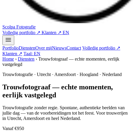
Scolpa Fotografie
Volledig portfolio ↗
Klanten ↗
EN
Portfolio
Diensten
Over mij
Nieuws
Contact
Volledig portfolio ↗
Klanten ↗
Taal: EN
Home
›
Diensten
›
Trouwfotograaf — echte momenten, eerlijk
vastgelegd
Trouwfotografie · Utrecht · Amersfoort · Hoogland · Nederland
Trouwfotograaf — echte momenten,
eerlijk vastgelegd
Trouwfotografie zonder regie. Spontane, authentieke beelden van
jullie dag — van de voorbereidingen tot het feest. Voor trouwerijen
in Utrecht, Amersfoort en heel Nederland.
Vanaf
€950