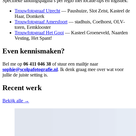
Specifieke landingspagina’s per regio met locatie-tips en logistiek:
Trouwfotograaf Utrecht
— Paushuize, Slot Zeist, Kasteel de
Haar, Domkerk
Trouwfotograaf Amersfoort
— stadhuis, Coelhorst, OLV-
toren, Eemklooster
Trouwfotograaf Het Gooi
— Kasteel Groeneveld, Naarden
Vesting, Het Spant!
Even kennismaken?
Bel me op
06 411 046 38
of stuur een mailtje naar
sophie@scolpafotografie.nl
. Ik denk graag mee over wat voor
jullie de juiste setting is.
Recent werk
Bekijk alle →