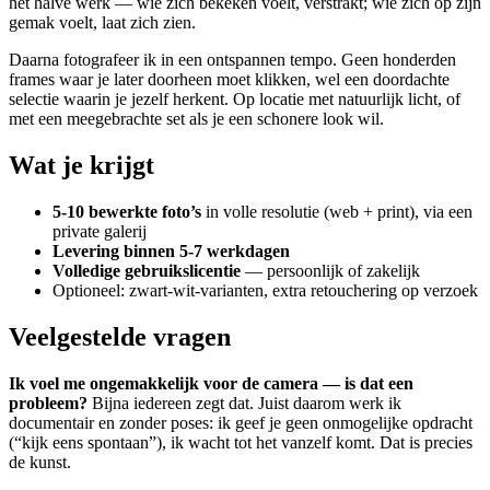
het halve werk — wie zich bekeken voelt, verstrakt; wie zich op zijn
gemak voelt, laat zich zien.
Daarna fotografeer ik in een ontspannen tempo. Geen honderden
frames waar je later doorheen moet klikken, wel een doordachte
selectie waarin je jezelf herkent. Op locatie met natuurlijk licht, of
met een meegebrachte set als je een schonere look wil.
Wat je krijgt
5-10 bewerkte foto’s
in volle resolutie (web + print), via een
private galerij
Levering binnen 5-7 werkdagen
Volledige gebruikslicentie
— persoonlijk of zakelijk
Optioneel: zwart-wit-varianten, extra retouchering op verzoek
Veelgestelde vragen
Ik voel me ongemakkelijk voor de camera — is dat een
probleem?
Bijna iedereen zegt dat. Juist daarom werk ik
documentair en zonder poses: ik geef je geen onmogelijke opdracht
(“kijk eens spontaan”), ik wacht tot het vanzelf komt. Dat is precies
de kunst.