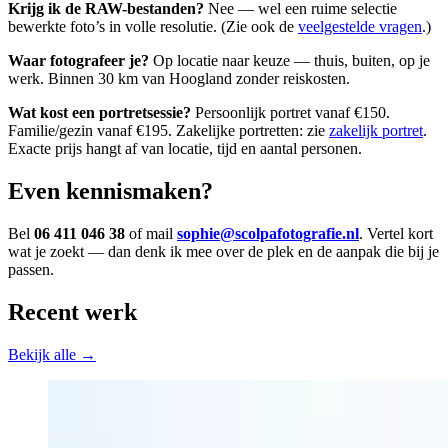
Krijg ik de RAW-bestanden?
Nee — wel een ruime selectie
bewerkte foto’s in volle resolutie. (Zie ook de
veelgestelde vragen
.)
Waar fotografeer je?
Op locatie naar keuze — thuis, buiten, op je
werk. Binnen 30 km van Hoogland zonder reiskosten.
Wat kost een portretsessie?
Persoonlijk portret vanaf €150.
Familie/gezin vanaf €195. Zakelijke portretten: zie
zakelijk portret
.
Exacte prijs hangt af van locatie, tijd en aantal personen.
Even kennismaken?
Bel
06 411 046 38
of mail
sophie@scolpafotografie.nl
. Vertel kort
wat je zoekt — dan denk ik mee over de plek en de aanpak die bij je
passen.
Recent werk
Bekijk alle →