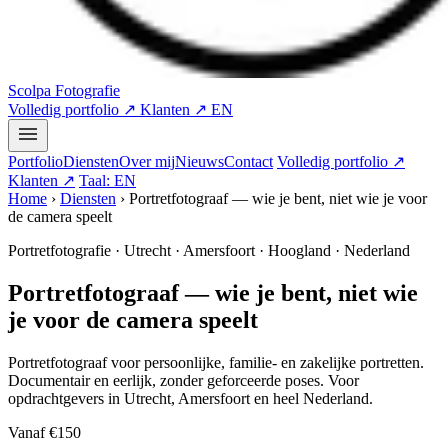
Scolpa Fotografie
Volledig portfolio ↗
Klanten ↗
EN
Portfolio
Diensten
Over mij
Nieuws
Contact
Volledig portfolio ↗
Klanten ↗
Taal: EN
Home
›
Diensten
›
Portretfotograaf — wie je bent, niet wie je voor
de camera speelt
Portretfotografie · Utrecht · Amersfoort · Hoogland · Nederland
Portretfotograaf — wie je bent, niet wie
je voor de camera speelt
Portretfotograaf voor persoonlijke, familie- en zakelijke portretten.
Documentair en eerlijk, zonder geforceerde poses. Voor
opdrachtgevers in Utrecht, Amersfoort en heel Nederland.
Vanaf
€150