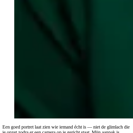
Een goed portret laat zien wie iemand écht is — niet de glimlach die
je opzet zodra er een camera op je gericht staat. Mijn aanpak is